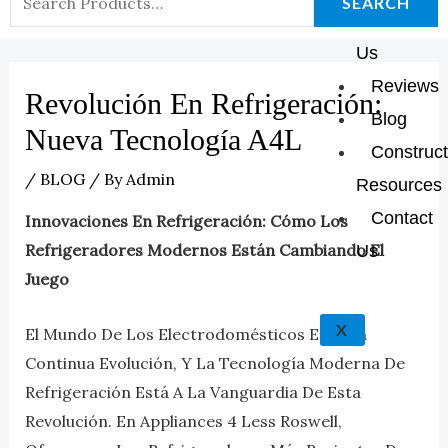
K
A
E
P
SEARCH
About
For:
M
Us
Reviews
Revolución En Refrigeración:
Blog
Nueva Tecnología A4L
Construct
/
BLOG
/ By
Admin
Resources
Contact
Innovaciones En Refrigeración: Cómo Los
Refrigeradores Modernos Están Cambiando El
Us
Juego
X
El Mundo De Los Electrodomésticos Está En
Continua Evolución, Y La Tecnología Moderna De
Refrigeración Está A La Vanguardia De Esta
Revolución. En Appliances 4 Less Roswell,